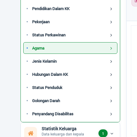
Jenis Kelamin
Pendidikan Dalam KK
Status Perkawinan
Pekerjaan
Pen
Status Keluarga
Status Perkawinan
Pie
Ko
Status Penduduk
Agama
Golongan Darah
Jenis Kelamin
Disabilitas
Hubungan Dalam KK
Umur - Rentang
Status Penduduk
Umur - Kategori
Golongan Darah
Calon Pemilih
Penyandang Disabilitas
Kelas Sosial
Statistik Keluarga
1
Data keluarga dan kepala