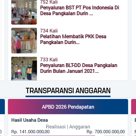
BST PT Pos Indonesia Di
an Durin ...
embatik PKK Desa
rin...
BLT-DD Desa Pangkalan
Januari 2021...
TRANSPARANSI ANGGARAN
der Pokja IV Desa
rin...
APBD 2026 Pendapatan
Hasil Usaha Desa
PADU DASAR Ke II PAC.
Realisasi | Anggaran
uda Ansor...
0
Rp. 141.000.000,00
Rp. 700.000.000,00