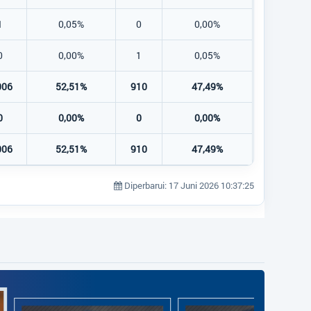
1
0,05%
0
0,00%
0
0,00%
1
0,05%
006
52,51%
910
47,49%
0
0,00%
0
0,00%
006
52,51%
910
47,49%
Diperbarui: 17 Juni 2026 10:37:25