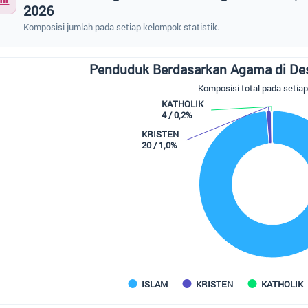
2026
Komposisi jumlah pada setiap kelompok statistik.
duduk Berdasarkan Agama di Desa Pangkalan Durin, 2026
Penduduk Berdasarkan Agama di Des
 chart with 5 slices.
Komposisi total pada setia
mposisi total pada setiap kelompok
KATHOLIK
4 / 0,2%
KRISTEN
20 / 1,0%
ISLAM
KRISTEN
KATHOLIK