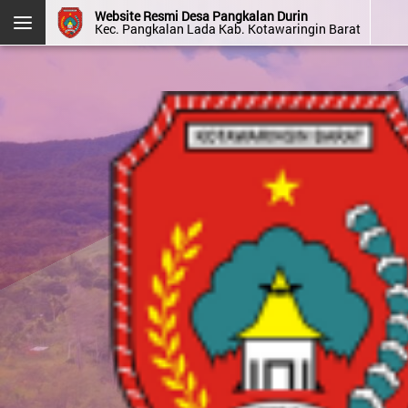
Website Resmi Desa Pangkalan Durin
Kec. Pangkalan Lada Kab. Kotawaringin Barat
DESA PANGKALAN DURIN
Kec. Pangkalan Lada
Kab. Kotawaringin Barat
Prov. Kalimantan Tengah
Halaman
Login
Layanan
Kehadiran
Admin
Mandiri
OpenSID v2607.0.0
Menu Kategori
Menu Utama