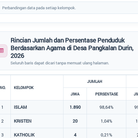
 of interactive chart.
Perbandingan data pada setiap kelompok.
Rincian Jumlah dan Persentase Penduduk
Berdasarkan Agama di Desa Pangkalan Durin,
2026
Seluruh baris dapat dicari tanpa memuat ulang halaman.
JUMLAH
NO.
KELOMPOK
JIWA
PERSENTASE
J
1
ISLAM
1.890
98,64%
9
2
KRISTEN
20
1,04%
3
KATHOLIK
4
0,21%