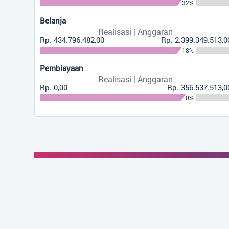
32%
497 Kali
Belanja
BPD Pangkal
Realisasi | Anggaran
MUSDES Real
Rp. 434.796.482,00
Rp. 2.399.349.513,0
18%
457 Kali
Pembiayaan
INFOGRAFIS.
Realisasi | Anggaran
Rp. 0,00
Rp. 356.537.513,0
0%
Lokasi Kantor Desa
+
−