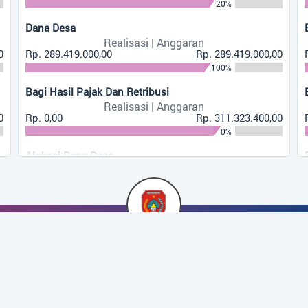
20%
Dana Desa
an Durin Menggelar
Realisasi | Anggaran
isasi APBdesa...
0
Rp. 289.419.000,00
Rp. 289.419.000,00
100%
Bagi Hasil Pajak Dan Retribusi
..
Realisasi | Anggaran
0
Rp. 0,00
Rp. 311.323.400,00
0%
Alokasi Dana Desa
Realisasi | Anggaran
Rp. 221.295.600,00
Rp. 738.569.600,00
30%
Bunga Bank
Realisasi | Anggaran
PEMERINTAH DESA
Rp. 1.704.632,00
Rp. 3.500.000,00
PANGKALAN DURIN
49%
Jl. Beringin Nomor 09 Desa Pangkalan Durin
Desa Pangkalan Durin