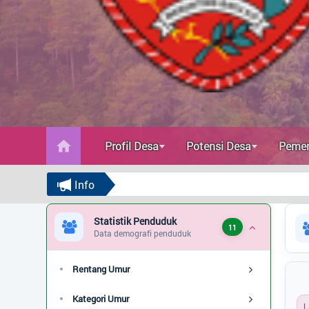
Profil Desa
Potensi Desa
Pemerintahan
Data Statistik
Profil Desa
Potensi Desa
Pemer
Vaksinasi
Info
Populasi
Statistik Penduduk
11
Data demografi penduduk
Agama
Pekerjaan
Rentang Umur
Pendidikan
Kategori Umur