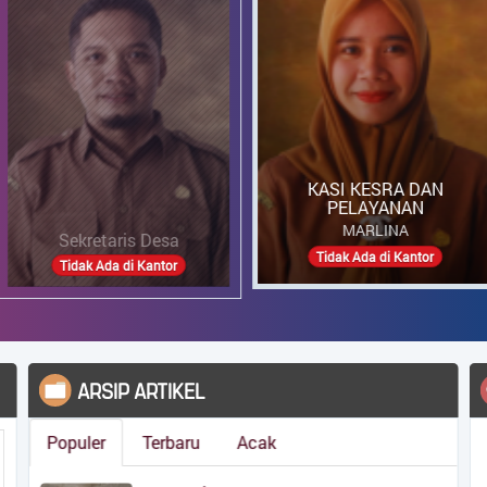
KASI KESRA DAN
PELAYANAN
MARLINA
retaris Desa
KA
Tidak Ada di Kantor
k Ada di Kantor
KOMENTAR
Acak