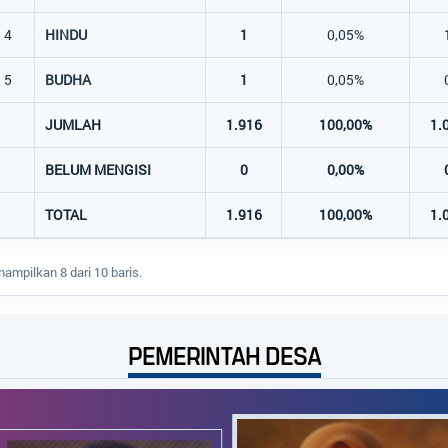
4
HINDU
1
0,05%
5
BUDHA
1
0,05%
JUMLAH
1.916
100,00%
1.
BELUM MENGISI
0
0,00%
TOTAL
1.916
100,00%
1.
ampilkan 8 dari 10 baris.
PEMERINTAH DESA