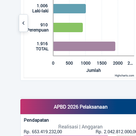
752 Kali
is displaying categories.
Penyaluran 
xis displaying Jumlah. Data ranges from 910 to 1916.
Desa Pangkal
734 Kali
Pelatihan M
Pangkalan Du
733 Kali
500
1000
1500
2000
2…
Penyaluran 
Jumlah
Durin Bulan 
Highcharts.com
hart.
583 Kali
Kegiatan Ka
Pangkalan Du
APBD 2026 Pelaksanaan
546 Kali
Pendapatan
DIKLAT TER
Realisasi | Anggaran
Gerakan Pem
Rp. 653.419.232,00
Rp. 2.042.812.000,0