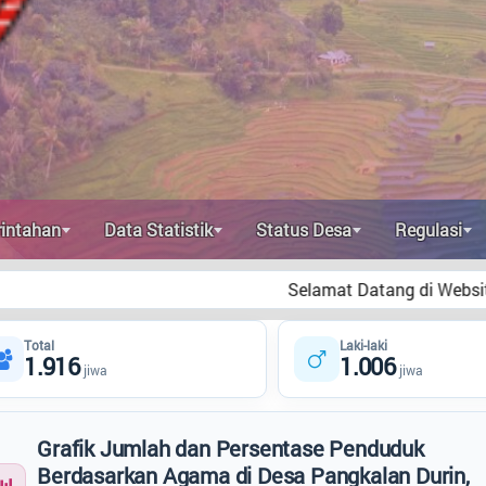
intahan
Data Statistik
Status Desa
Regulasi
Selamat Datang di Website Resm
Total
Laki-laki
1.916
1.006
jiwa
jiwa
Grafik Jumlah dan Persentase Penduduk
Berdasarkan Agama di Desa Pangkalan Durin,