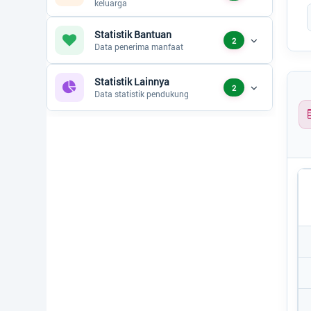
End
keluarga
Status Desa
Statistik Bantuan
2
Data penerima manfaat
Regulasi
Statistik Lainnya
2
Data statistik pendukung
Bantuan
Peta
Generate Artikel