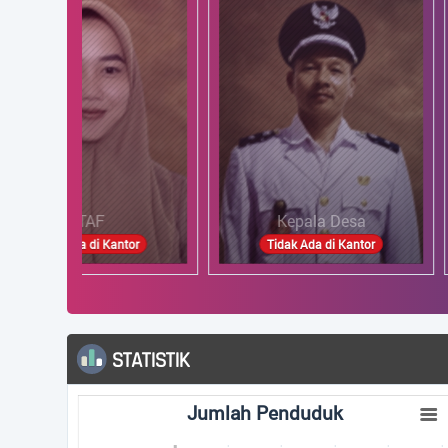
TAF
Kepala Desa
Sek
a di Kantor
Tidak Ada di Kantor
Tida
ARSIP ARTIKEL
Populer
Terbaru
lah Penduduk
s.