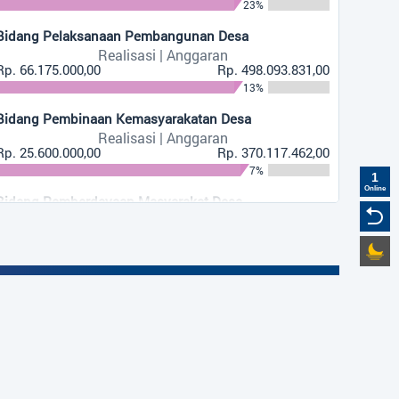
23%
Bidang Pelaksanaan Pembangunan Desa
Realisasi | Anggaran
Rp. 66.175.000,00
Rp. 498.093.831,00
13%
Bidang Pembinaan Kemasyarakatan Desa
Realisasi | Anggaran
Rp. 25.600.000,00
Rp. 370.117.462,00
7%
1
Online
Bidang Pemberdayaan Masyarakat Desa
Realisasi | Anggaran
Rp. 0,00
Rp. 63.000.000,00
0%
Bidang Penanggulangan Bencana, Darurat Dan
Wilayah Desa
Mendesak Desa
Realisasi | Anggaran
Rp. 3.600.000,00
Rp. 21.687.400,00
+
17%
−