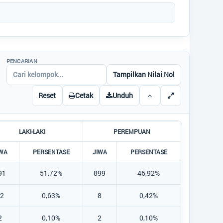
Alamat Kantor
:
Jl. Beringin Nomor 09
Desa Pangkalan Durin
08115237766
pangkalandurin.lada@gmail.com
Titik Lokasi Kantor Desa
PENCARIAN
Tampilkan Nilai Nol
Reset
Cetak
Unduh
LAKI-LAKI
PEREMPUAN
IWA
PERSENTASE
JIWA
PERSENTASE
91
51,72%
899
46,92%
12
0,63%
8
0,42%
2
0,10%
2
0,10%