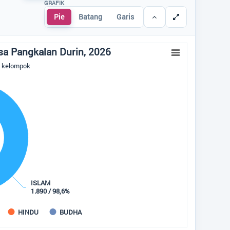
GRAFIK
Tidak Ada di Kantor
Pie
Batang
Garis
MELLA FITA SARI
STAF
Tidak Ada di Kantor
a Pangkalan Durin, 2026
RISKA YULIANTI
p kelompok
STAF
Tidak Ada di Kantor
Desa
:
Pangkalan Durin
Kecamatan
:
Pangkalan Lada
ISLAM
Kabupaten
:
Kotawaringin Barat
1.890 / 98,6%
Provinsi
:
Kalimantan Tengah
Kode Desa
:
6201052011
HINDU
BUDHA
Kode Pos
:
74184