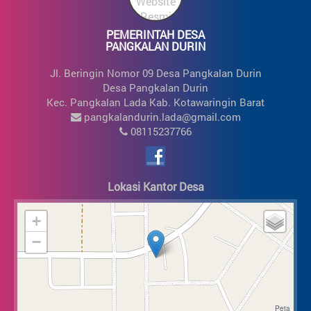
0%
PEMERINTAH DESA
Bidang Penanggulangan Bencana, Darurat Dan Mendesak
PANGKALAN DURIN
Desa
Realisasi | Anggaran
Jl. Beringin Nomor 09 Desa Pangkalan Durin
Rp. 3.600.000,00
Rp. 21.687.400,00
Desa Pangkalan Durin
17%
Kec. Pangkalan Lada Kab. Kotawaringin Barat
pangkalandurin.lada@gmail.com
08115237766
Lokasi Kantor Desa
+
−