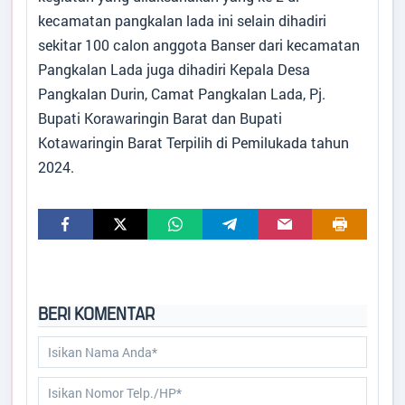
Kabupaten
:
Kotawaringin Barat
kecamatan pangkalan lada ini selain dihadiri
Provinsi
:
Kalimantan Tengah
sekitar 100 calon anggota Banser dari kecamatan
Kode Desa
:
6201052011
Kode Pos
:
74184
Pangkalan Lada juga dihadiri Kepala Desa
Alamat Kantor
:
Jl. Beringin Nomor 09
Pangkalan Durin, Camat Pangkalan Lada, Pj.
Desa Pangkalan Durin
Bupati Korawaringin Barat dan Bupati
08115237766
Kotawaringin Barat Terpilih di Pemilukada tahun
2024.
pangkalandurin.lada@gmail.com
Titik Lokasi Kantor Desa
BERI KOMENTAR