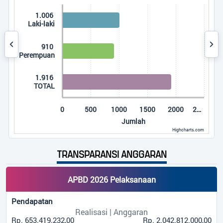
The chart has 1 X axis displaying categories.
1.006
The chart has 1 Y axis displaying Jumlah. Data ranges fro
Laki-laki
910
Perempuan
1.916
TOTAL
0
500
1000
1500
2000
2…
Jumlah
Highcharts.com
End of interactive chart.
TRANSPARANSI ANGGARAN
APBD 2026 Pelaksanaan
Pendapatan
Realisasi | Anggaran
Rp. 653.419.232,00
Rp. 2.042.812.000,00