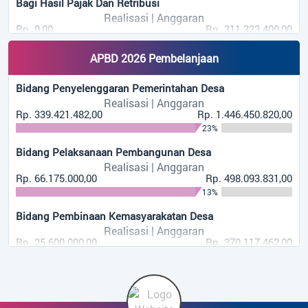
Bagi Hasil Pajak Dan Retribusi
Realisasi | Anggaran
Rp. 0,00
Rp. 311.323.400,00
0%
APBD 2026 Pembelanjaan
Alokasi Dana Desa
Realisasi | Anggaran
Bidang Penyelenggaran Pemerintahan Desa
Rp. 221.295.600,00
Rp. 738.569.600,00
Realisasi | Anggaran
30%
Rp. 339.421.482,00
Rp. 1.446.450.820,00
23%
Bunga Bank
Realisasi | Anggaran
Bidang Pelaksanaan Pembangunan Desa
Rp. 1.704.632,00
Rp. 3.500.000,00
Realisasi | Anggaran
49%
Rp. 66.175.000,00
Rp. 498.093.831,00
13%
Bidang Pembinaan Kemasyarakatan Desa
Realisasi | Anggaran
Rp. 25.600.000,00
Rp. 370.117.462,00
7%
Bidang Pemberdayaan Masyarakat Desa
Realisasi | Anggaran
Rp. 0,00
Rp. 63.000.000,00