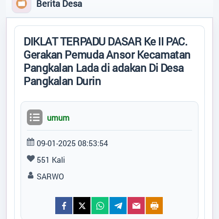
Berita Desa
Tidak Ada di Kantor
Profil Desa
P.A ERFAN SAMANGILAILAI , S.Th.
KAUR UMUM DAN PERENCANAAN
Potensi Desa
DIKLAT TERPADU DASAR Ke II PAC.
Tidak Ada di Kantor
Gerakan Pemuda Ansor Kecamatan
SITI NURASYIAH
Pemerintahan
Pangkalan Lada di adakan Di Desa
KAUR KEUANGAN
Tidak Ada di Kantor
Pangkalan Durin
Data Statistik
RIZKA HESTI NUR KUMALA SARI
KEPALA DUSUN
Tidak Ada di Kantor
umum
Status Desa
PRAMONO
KEPALA DUSUN
09-01-2025 08:53:54
Regulasi
Tidak Ada di Kantor
551 Kali
KHOIRI
SARWO
Bantuan
KEPALA DUSUN
Tidak Ada di Kantor
DENI TRIWULANDARI
Peta
STAF