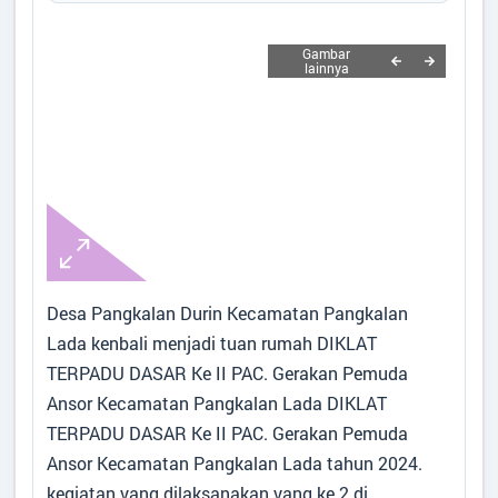
Tidak Ada di Kantor
Generate Artikel
MELLA FITA SARI
STAF
Tidak Ada di Kantor
RISKA YULIANTI
STAF
Tidak Ada di Kantor
Desa Pangkalan Durin Kecamatan Pangkalan
Lada kenbali menjadi tuan rumah DIKLAT
TERPADU DASAR Ke II PAC. Gerakan Pemuda
Ansor Kecamatan Pangkalan Lada DIKLAT
TERPADU DASAR Ke II PAC. Gerakan Pemuda
Desa
:
Pangkalan Durin
Ansor Kecamatan Pangkalan Lada tahun 2024.
Kecamatan
:
Pangkalan Lada
kegiatan yang dilaksanakan yang ke 2 di