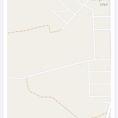
Tidak Ada di Kantor
Generate Artikel
MELLA FITA SARI
STAF
Tidak Ada di Kantor
RISKA YULIANTI
Desa
:
Pangkalan Durin
STAF
Kecamatan
:
Pangkalan Lada
Tidak Ada di Kantor
Kabupaten
:
Kotawaringin Barat
Provinsi
:
Kalimantan Tengah
Kode Desa
:
6201052011
Kode Pos
:
74184
Alamat Kantor
:
Jl. Beringin Nomor 09
Desa Pangkalan Durin
08115237766
pangkalandurin.lada@gmail.com
Titik Lokasi Kantor Desa