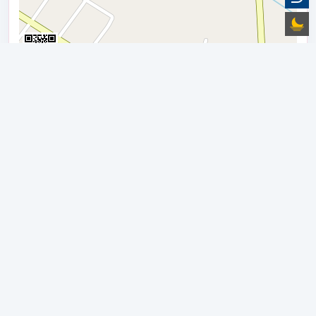
200 m
500 ft
Gulir halaman tetap berjalan normal. Perbesar peta
melalui tombol zoom atau gerakan pinch dua jari pada
layar sentuh.
PEMERINTAH DESA