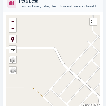
Peta Desa
Tidak Ada di Kantor
Profil Desa
Informasi lokasi, batas, dan titik wilayah secara interaktif.
P.A ERFAN SAMANGILAILAI , S.Th.
KAUR UMUM DAN PERENCANAAN
Potensi Desa
Tidak Ada di Kantor
+
SITI NURASYIAH
−
Pemerintahan
KAUR KEUANGAN
Tidak Ada di Kantor
Data Statistik
RIZKA HESTI NUR KUMALA SARI
KEPALA DUSUN
Tidak Ada di Kantor
Status Desa
PRAMONO
KEPALA DUSUN
Regulasi
Tidak Ada di Kantor
KHOIRI
Bantuan
KEPALA DUSUN
Tidak Ada di Kantor
DENI TRIWULANDARI
Peta
STAF