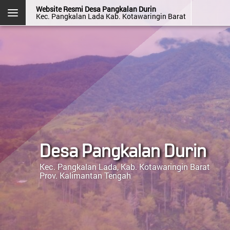
Website Resmi Desa Pangkalan Durin
Kec. Pangkalan Lada Kab. Kotawaringin Barat
DESA PANGKALAN DURIN
Kec. Pangkalan Lada
Kab. Kotawaringin Barat
Prov. Kalimantan Tengah
Halaman
Login
Layanan
Kehadiran
Admin
Mandiri
OpenSID v2607.0.0
Desa Pangkalan Durin
Kec. Pangkalan Lada, Kab. Kotawaringin Barat
Prov. Kalimantan Tengah
Menu Kategori
Berita Desa