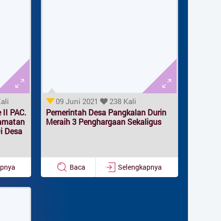
ali
09 Juni 2021
238 Kali
II PAC.
Pemerintah Desa Pangkalan Durin
amatan
Meraih 3 Penghargaan Sekaligus
i Desa
apnya
Baca
Selengkapnya