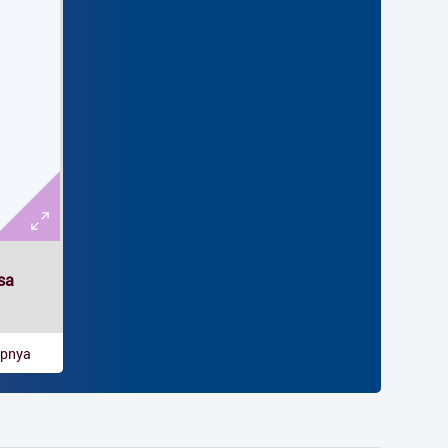
sa
apnya