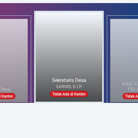
KASI KESRA DAN
PELAYANAN
MARLINA
aris Desa
KASI 
Tidak Ada di Kantor
a di Kantor
Tida
ARSIP ARTIKEL