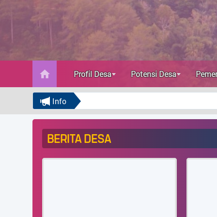
Kader Kesehatan
PKK
umum
Profil Desa
Potensi Desa
Pemer
Kader Kesehatan
Info
PKK
INFOGRAFIS
BERITA DESA
umum
Menu Utama